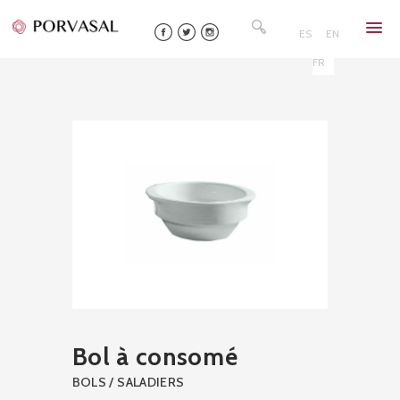
Skip
Rechercher :
to
ES
EN
content
FR
Bol à consomé
BOLS / SALADIERS