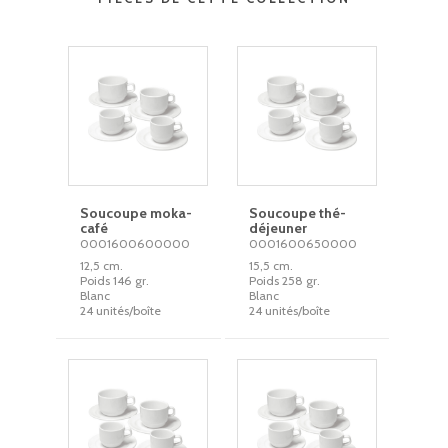
Soucoupe moka-
Soucoupe thé-
café
déjeuner
0001600600000
0001600650000
12,5 cm.
15,5 cm.
Poids 146 gr.
Poids 258 gr.
Blanc
Blanc
24 unités/boîte
24 unités/boîte