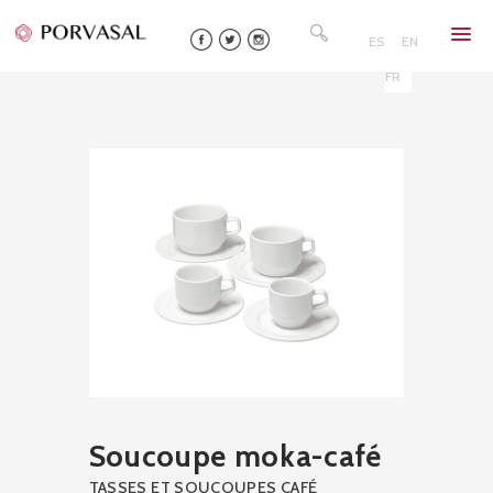
Skip
Rechercher :
to
ES
EN
content
FR
Soucoupe moka-café
TASSES ET SOUCOUPES CAFÉ