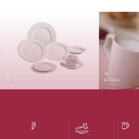
3000
AITANA