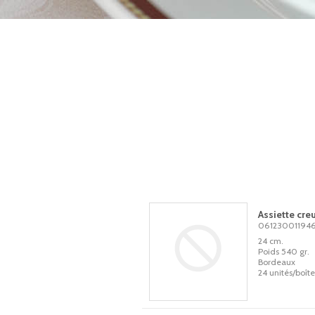
Assiette cre
06123001194
24 cm.
Poids 540 gr.
Bordeaux
24 unités/boîte