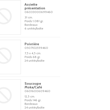
Assiette
présentation
06033000699460
31 cm.
Poids 1.081 gr.
Bordeaux
6 unités/boîte
Poivrière
0507102559460
7,5 x 4,5 cm.
Poids 68 gr.
24 unités/boîte
Soucoupe
Moka/Café
0601600609460
12,5 cm.
Poids 146 gr.
Bordeaux
24 unités/boîte