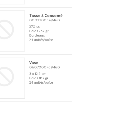
Tasse à Consomé
0003300549460
270 cc.
Poids 252 gr.
Bordeaux
24 unités/boîte
Vase
0607000459460
3 x 12,5 cm
Poids 187 gr.
24 unités/boîte