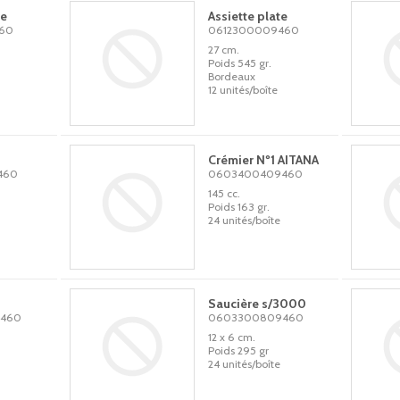
te
Assiette plate
60
0612300009460
27 cm.
Poids 545 gr.
Bordeaux
12 unités/boîte
Crémier Nº1 AITANA
460
0603400409460
145 cc.
Poids 163 gr.
24 unités/boîte
Saucière s/3000
460
0603300809460
12 x 6 cm.
Poids 295 gr
24 unités/boîte