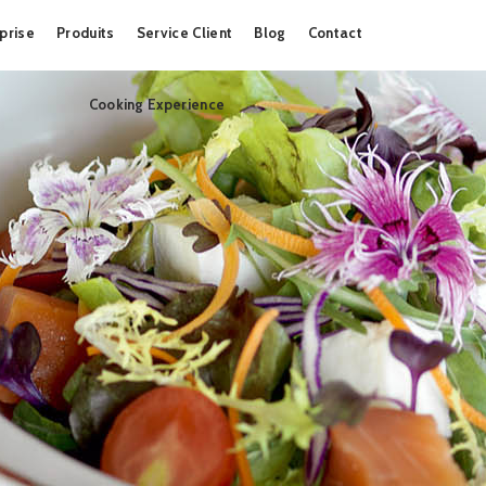
Skip
prise
Produits
Service Client
Blog
Contact
to
content
Cooking Experience