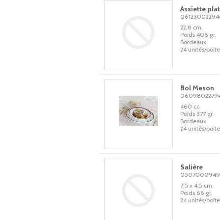
Assiette pla
06123002294
22,8 cm.
Poids 408 gr.
Bordeaux
24 unités/boîte
Bol Meson
0609802279
460 cc.
Poids 377 gr.
Bordeaux
24 unités/boîte
Salière
0507000949
7,5 x 4,5 cm.
Poids 68 gr.
24 unités/boîte