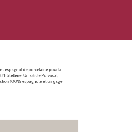
ant espagnol de porcelaine pour la
’hôtellerie. Un article Porvasal,
rication 100% espagnole et un gage