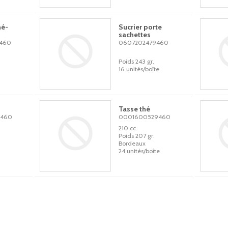
hé-
Sucrier porte
sachettes
460
0607202479460
Poids 243 gr.
16 unités/boîte
Tasse thé
460
0001600529460
210 cc.
Poids 207 gr.
Bordeaux
24 unités/boîte