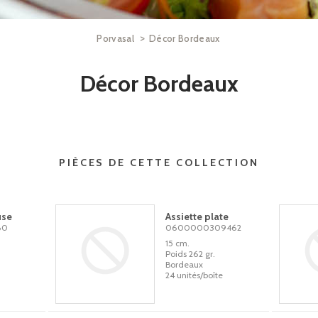
>
Porvasal
Décor Bordeaux
Décor Bordeaux
PIÈCES DE CETTE COLLECTION
use
Assiette plate
60
0600000309462
15 cm.
Poids 262 gr.
Bordeaux
24 unités/boîte