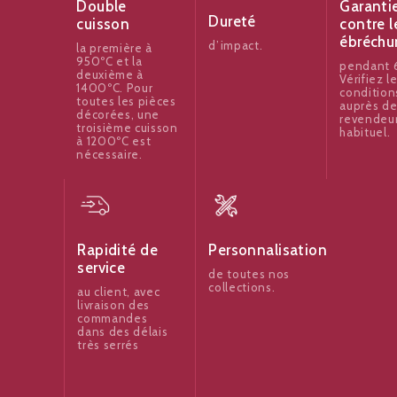
Garanti
Double
Dureté
contre l
cuisson
ébréchu
d’impact.
la première à
950ºC et la
pendant 6
deuxième à
Vérifiez l
1400ºC. Pour
condition
toutes les pièces
auprès de
décorées, une
revendeu
troisième cuisson
habituel.
à 1200ºC est
nécessaire.
Rapidité de
Personnalisation
service
de toutes nos
collections.
au client, avec
livraison des
commandes
dans des délais
très serrés