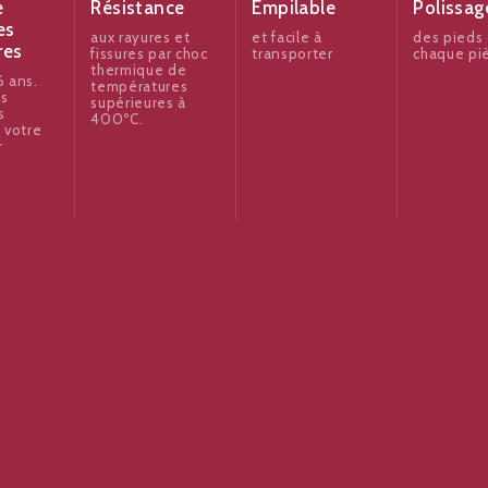
e
Résistance
Empilable
Polissag
es
aux rayures et
et facile à
des pieds
res
fissures par choc
transporter
chaque pi
thermique de
 ans.
températures
es
supérieures à
s
400ºC.
 votre
r