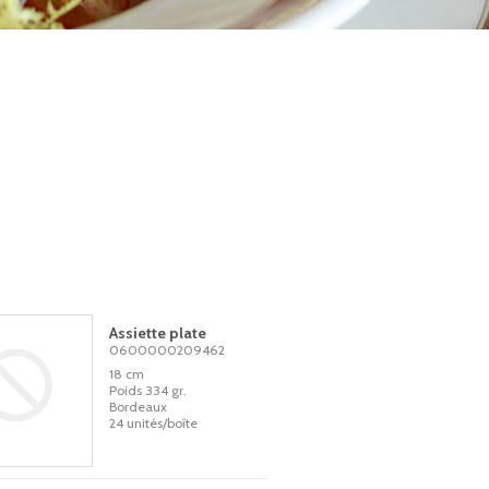
Assiette plate
0600000209462
18 cm
Poids 334 gr.
Bordeaux
24 unités/boîte