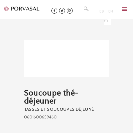
Skip
Rechercher :
to
ES
EN
content
FR
Soucoupe thé-
déjeuner
TASSES ET SOUCOUPES DÉJEUNÉ
0601600659460