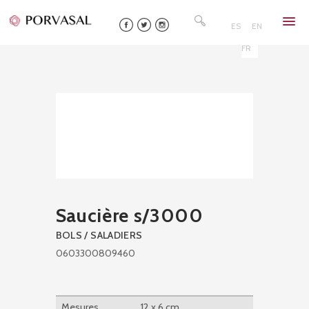
Skip
Rechercher :
to
ES
EN
content
FR
Saucière s/3000
BOLS / SALADIERS
0603300809460
Mesures
12 x 6 cm.