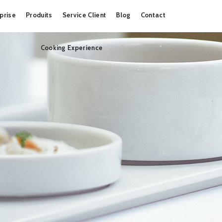
Skip
prise
Produits
Service Client
Blog
Contact
to
content
Cooking Experience