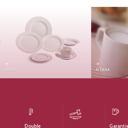
3000
AITANA
Garanti
Double