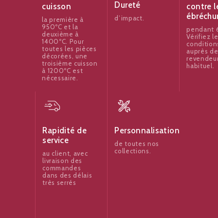
Dureté
contre l
cuisson
ébréchu
d’impact.
la première à
950ºC et la
pendant 6
deuxième à
Vérifiez l
1400ºC. Pour
condition
toutes les pièces
auprès de
décorées, une
revendeu
troisième cuisson
habituel.
à 1200ºC est
nécessaire.
Rapidité de
Personnalisation
service
de toutes nos
collections.
au client, avec
livraison des
commandes
dans des délais
très serrés