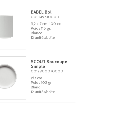
BABEL Bol
001345730000
5,2 x 7 cm. 100 cc.
Poids 118 gr.
Blanco
12 unités/boîte
SCOUT Soucoupe
Simple
0012900070000
Ø9 cm
Poids 105 gr
Blanc
12 unités/boîte