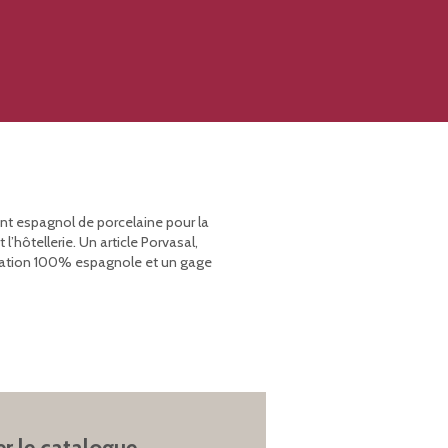
ant espagnol de porcelaine pour la
’hôtellerie. Un article Porvasal,
rication 100% espagnole et un gage
er le catalogue