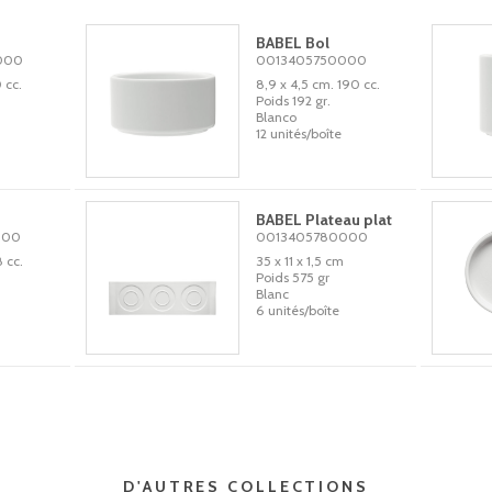
BABEL Bol
000
0013405750000
 cc.
8,9 x 4,5 cm. 190 cc.
Poids 192 gr.
Blanco
12 unités/boîte
BABEL Plateau plat
000
0013405780000
8 cc.
35 x 11 x 1,5 cm
Poids 575 gr
Blanc
6 unités/boîte
D'AUTRES COLLECTIONS