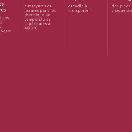
es
aux rayures et
et facile à
des pieds
res
fissures par choc
transporter
chaque pi
thermique de
 ans.
températures
es
supérieures à
s
400ºC.
 votre
r