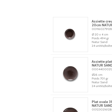
Assiette cre
20cm NATU
00116027912
Ø 20 x 4 cm
Poids 494 gr
Natur Sand
24 unités/boîte
Assiette pla
NATUR SAN
0004400021
Ø26 cm
Poids 701 gr
Natur Sand
24 unités/boîte
Plat ovale 3
NATUR SAN
00123021612