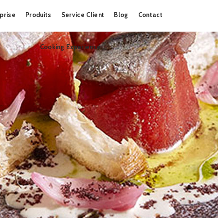
Skip
prise
Produits
Service Client
Blog
Contact
to
content
Cooking Experience