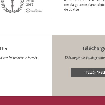
restauration commerciale et l
c’est la garantie d’une fab
de qualité.
télécharg
tter
Télécharger nos catalogues de 
r être les premiers informés !
TÉLÉCHARGER