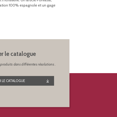
’hôtellerie. Un article Porvasal,
rication 100% espagnole et un gage
er le catalogue
produits dans différentes résolutions .
 LE CATALOGUE