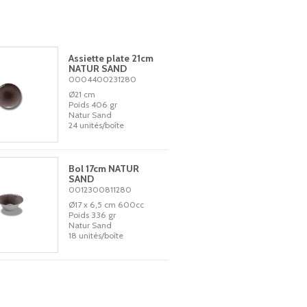
Assiette plate 21cm
NATUR SAND
0004400231280
Ø21 cm
Poids 406 gr
Natur Sand
24 unités/boîte
Bol 17cm NATUR
SAND
0012300811280
Ø17 x 6,5 cm 600cc
Poids 336 gr
Natur Sand
18 unités/boîte