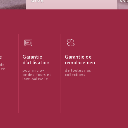
AMAYA
AND
e
Garantie
Garantie de
d’utilisation
remplacement
 de
èce.
pour micro-
de toutes nos
ondes, fours et
collections.
lave-vaisselle.