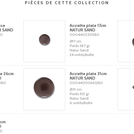
PIÈCES DE CETTE COLLECTION
use
Assiette plate 17cm
R SAND
NATUR SAND
80
0004400321280
Ø17 cm
Poids 287 gr
Natur Sand
24 unités/boîte
te 26cm
Assiette plate 31cm
D
NATUR SAND
280
00044000661280
Ø31 cm
Poids 921 gr
Natur Sand
6 unités/boîte
1cm
D
80