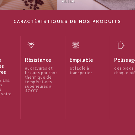
ALTEA
CARACTÉRISTIQUES DE NOS PRODUITS
e
Résistance
Empilable
Polissag
es
aux rayures et
et facile à
des pieds
res
fissures par choc
transporter
chaque pi
thermique de
 ans.
températures
es
supérieures à
s
400ºC.
 votre
r