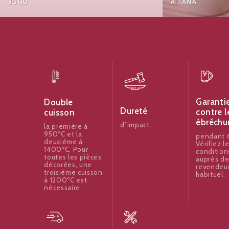
3000
AITANA
Garanti
Double
Dureté
contre l
cuisson
ébréchu
d’impact.
la première à
950ºC et la
pendant 6
deuxième à
Vérifiez l
1400ºC. Pour
condition
toutes les pièces
auprès de
décorées, une
revendeu
troisième cuisson
habituel.
à 1200ºC est
nécessaire.