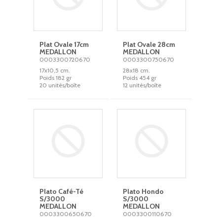
Plat Ovale 17cm
Plat Ovale 28cm
MEDALLON
MEDALLON
0003300720670
0003300750670
17x10,5 cm.
28x18 cm.
Poids 182 gr
Poids 454 gr
20 unités/boîte
12 unités/boîte
Plato Café-Té
Plato Hondo
S/3000
S/3000
MEDALLON
MEDALLON
0003300650670
0003300110670