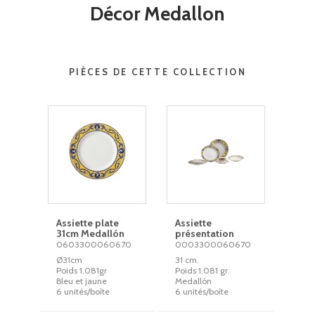
Décor Medallon
PIÈCES DE CETTE COLLECTION
Assiette plate
Assiette
31cm Medallón
présentation
0603300060670
0003300060670
Ø31cm
31 cm.
Poids 1.081gr
Poids 1.081 gr.
Bleu et jaune
Medallón
6 unités/boîte
6 unités/boîte