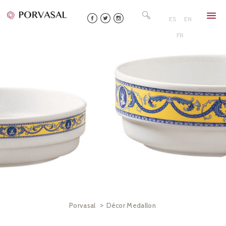
Skip
Rechercher :
to
ES
EN
content
FR
>
Porvasal
Décor Medallon