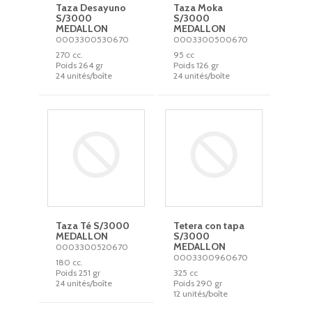
Taza Desayuno
Taza Moka
S/3000
S/3000
MEDALLON
MEDALLON
0003300530670
0003300500670
270 cc.
95 cc
Poids 264 gr
Poids 126 gr
24 unités/boîte
24 unités/boîte
Taza Té S/3000
Tetera con tapa
MEDALLON
S/3000
MEDALLON
0003300520670
0003300960670
180 cc.
Poids 251 gr
325 cc
24 unités/boîte
Poids 290 gr
12 unités/boîte