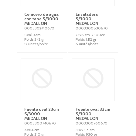
Cenicero de agua
Ensaladera
con tapa S/3000
S/3000
MEDALLON
MEDALLON
0003302410670
0003300830670
10x6,4cm
23x8 cm. 2.100cc
Poids 342 gr
Poids 1.112 gr
12 unités/boîte
6 unités/boîte
Fuente oval 23cm
Fuente oval 33cm
S/3000
S/3000
MEDALLON
MEDALLON
0003300740670
0003300760670
23x14 cm.
33x23,5 cm.
Poids 310 gr
Poids 930 gr