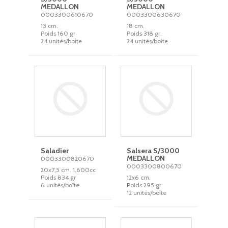
MEDALLON
MEDALLON
0003300610670
0003300630670
13 cm.
18 cm.
Poids 160 gr
Poids 318 gr.
24 unités/boîte
24 unités/boîte
Saladier
Salsera S/3000
MEDALLON
0003300820670
0003300800670
20x7,5 cm. 1.600cc
Poids 834 gr
12x6 cm.
6 unités/boîte
Poids 295 gr
12 unités/boîte