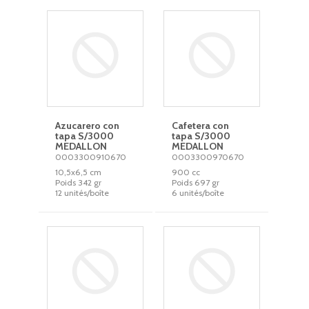
Azucarero con
Cafetera con
tapa S/3000
tapa S/3000
MEDALLON
MEDALLON
0003300910670
0003300970670
10,5x6,5 cm
900 cc
Poids 342 gr
Poids 697 gr
12 unités/boîte
6 unités/boîte