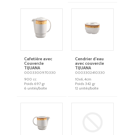
Cafetière avec
Cendrier d’eau
Couvercle
avec couvercle
TIJUANA
TIJUANA
0003300970330
0003302410330
900 cc
10x6,4cm
Poids 697 gr
Poids 342 gr
6 unités/boîte
12 unités/boîte