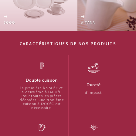
000
AITANA
CARACTÉRISTIQUES DE NOS PRODUITS
Double cuisson
Dureté
la première à 950ºC et
la deuxième à 1400ºC.
d’impact.
Pour toutes les pièces
décorées, une troisième
cuisson à 1200ºC est
nécessaire.