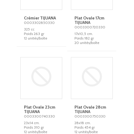
Crémier TIJUANA
Plat Ovale 17cm
TIJUANA
0003302850330
0003300720330
325 cc
Poids 263 gr
17x10,5 cm.
12 unités/boîte
Poids 182 gr
20 unités/boîte
Plat Ovale 23cm
Plat Ovale 28cm
TIJUANA
TIJUANA
0003300740330
0003300750330
23x14 cm.
28x18 cm.
Poids 310 gr
Poids 454 gr
12 unités/boîte
12 unités/boîte