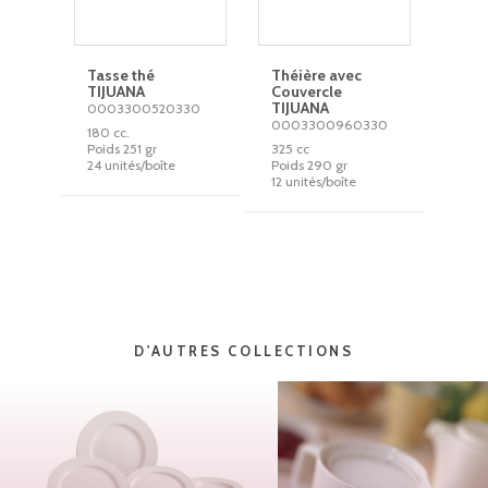
Tasse thé
Théière avec
TIJUANA
Couvercle
TIJUANA
0003300520330
0003300960330
180 cc.
Poids 251 gr
325 cc
24 unités/boîte
Poids 290 gr
12 unités/boîte
D'AUTRES COLLECTIONS