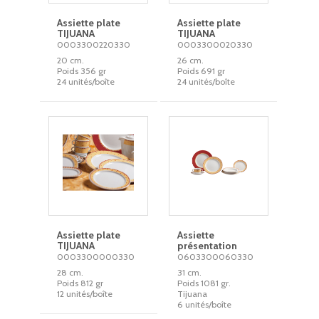
Assiette plate
Assiette plate
TIJUANA
TIJUANA
0003300220330
0003300020330
20 cm.
26 cm.
Poids 356 gr
Poids 691 gr
24 unités/boîte
24 unités/boîte
Assiette plate
Assiette
TIJUANA
présentation
0003300000330
0603300060330
28 cm.
31 cm.
Poids 812 gr
Poids 1081 gr.
12 unités/boîte
Tijuana
6 unités/boîte