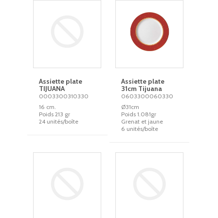
Assiette plate
Assiette plate
TIJUANA
31cm Tijuana
0003300310330
0603300060330
16 cm.
Ø31cm
Poids 213 gr
Poids 1.081gr
24 unités/boîte
Grenat et jaune
6 unités/boîte