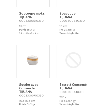
Soucoupe moka
Soucoupe
TIJUANA
TIJUANA
0003300610330
0003300630330
13 cm.
18 cm.
Poids 160 gr
Poids 318 gr
24 unités/boîte
24 unités/boîte
Sucrier avec
Tasse à Consomé
Couvercle
TIJUANA
TIJUANA
0003300540330
0003300910330
270 cc.
10,5x6,5 cm
Poids 264 gr
Poids 342 gr
24 unités/boîte