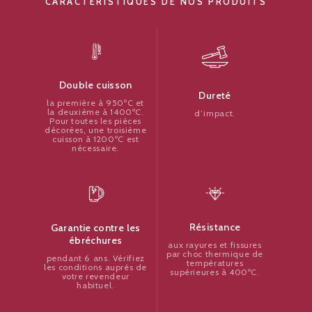
CARACTÉRISTIQUES DE NOS PRODUITS
Double cuisson
Dureté
la première à 950ºC et
la deuxième à 1400ºC.
d’impact.
Pour toutes les pièces
décorées, une troisième
cuisson à 1200ºC est
nécessaire.
Résistance
Garantie contre les
ébréchures
aux rayures et fissures
par choc thermique de
pendant 6 ans. Vérifiez
températures
les conditions auprès de
supérieures à 400ºC.
votre revendeur
habituel.