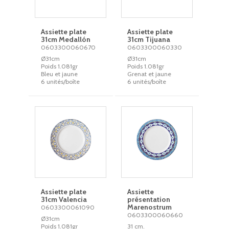
Assiette plate
Assiette plate
31cm Medallón
31cm Tijuana
0603300060670
0603300060330
Ø31cm
Ø31cm
Poids 1.081gr
Poids 1.081gr
Bleu et jaune
Grenat et jaune
6 unités/boîte
6 unités/boîte
Assiette plate
Assiette
31cm Valencia
présentation
Marenostrum
0603300061090
0603300060660
Ø31cm
Poids 1.081gr
31 cm.