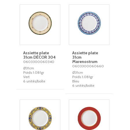
Assiette plate
Assiette plate
31cm DÉCOR 304
31cm
Marenostrum
0603300060340
0603300060660
Ø31cm
Poids 1.081gr
Ø31cm
Vert
Poids 1.081gr
6 unités/boîte
Bleu
6 unités/boîte