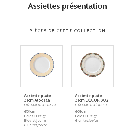
Assiettes présentation
PIÈCES DE CETTE COLLECTION
Assiette plate
Assiette plate
31cm Alborán
31cm DÉCOR 302
0603300060570
0603300060320
Ø31cm
Ø31cm
Poids 1.081gr
Poids 1.081gr
Bleu et jaune
6 unités/boîte
6 unités/boîte