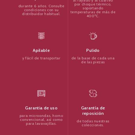
al rayado y al cuarteo
por choque térmico,
durante 6 años. Consulte
soportando
condiciones con su
temperaturas de más de
distribuidor habitual.
400ºC.
Pulido
Apilable
de la base de cada una
y fácil de transportar
de las piezas
Garantía de
Garantia de uso
reposición
para microondas, horno
convencional, así como
de todas nuestras
para lavavajillas.
colecciones.