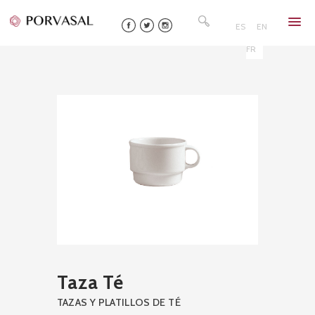
Skip
Buscar:
to
ES
EN
content
FR
Taza Té
TAZAS Y PLATILLOS DE TÉ