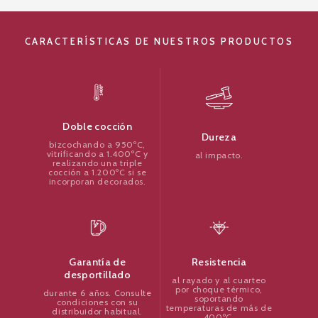
CARACTERÍSTICAS DE NUESTROS PRODUCTOS
Doble cocción
Dureza
bizcochando a 950ºC,
vitrificando a 1.400ºC y
al impacto.
realizando una triple
cocción a 1.200ºC si se
incorporan decorados.
Resistencia
Garantía de
desportillado
al rayado y al cuarteo
por choque térmico,
durante 6 años. Consulte
soportando
condiciones con su
temperaturas de más de
distribuidor habitual.
400ºC.