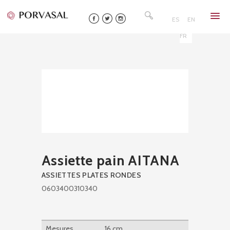
Skip
Rechercher :
to
ES
EN
content
FR
Assiette pain AITANA
ASSIETTES PLATES RONDES
0603400310340
Mesures
16 cm.