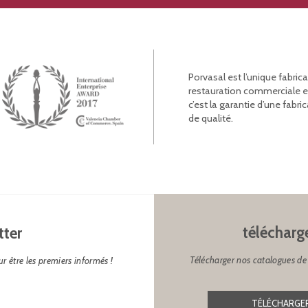
Porvasal est l’unique fabric
restauration commerciale et l
c’est la garantie d’une fab
de qualité.
télécharg
tter
Télécharger nos catalogues de 
r être les premiers informés !
TÉLÉCHARGER