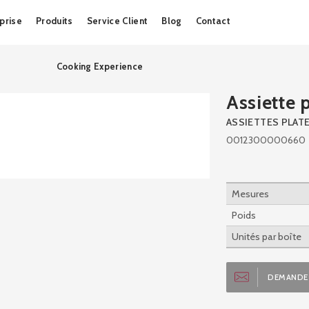
Skip
prise
Produits
Service Client
Blog
Contact
to
content
Cooking Experience
Assiette 
ASSIETTES PLAT
0012300000660
Mesures
Poids
Unités par boîte
DEMANDE 