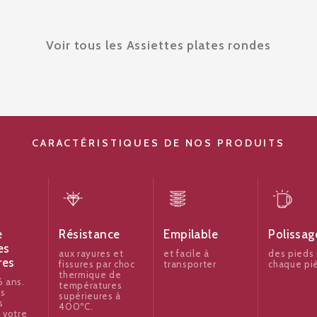
Voir tous les Assiettes plates rondes
CARACTÉRISTIQUES DE NOS PRODUITS
e
Résistance
Empilable
Polissag
es
aux rayures et
et facile à
des pieds
res
fissures par choc
transporter
chaque pi
thermique de
 ans.
températures
es
supérieures à
s
400ºC.
 votre