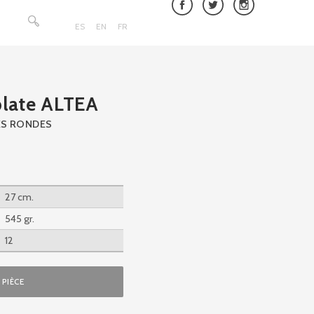
Rechercher :
ES
EN
FR
plate ALTEA
ES RONDES
27 cm.
545 gr.
12
PIÈCE