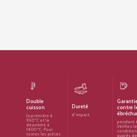
Garanti
Double
Dureté
contre l
cuisson
ébréchu
d’impact.
la première à
950ºC et la
pendant 6
deuxième à
Vérifiez l
1400ºC. Pour
condition
toutes les pièces
auprès de