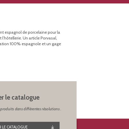
ant espagnol de porcelaine pour la
’hôtellerie. Un article Porvasal,
rication 100% espagnole et un gage
er le catalogue
produits dans différentes résolutions .
 LE CATALOGUE