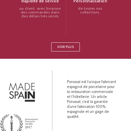
Personnalisation
Rapidité de service
de toutes nos
au client, avec livraison
collections.
des commandes dans
des délais très serrés
VOIR PLUS
Porvasal est l’unique fabricant
espagnol de porcelaine pour
la restauration commerciale
et l’hôtellerie. Un article
Porvasal, c’est la garantie
d’une fabrication 100%
espagnole et un gage de
qualité.