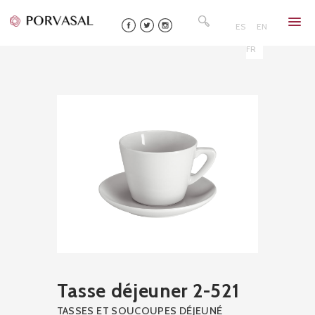
Skip
Rechercher :
to
ES
EN
content
FR
Tasse déjeuner 2-521
TASSES ET SOUCOUPES DÉJEUNÉ