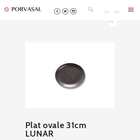
Skip
Rechercher :
to
ES
EN
content
FR
Plat ovale 31cm
LUNAR