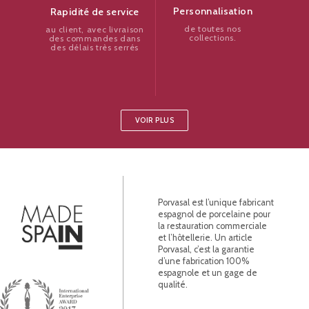
Personnalisation
Rapidité de service
de toutes nos
au client, avec livraison
collections.
des commandes dans
des délais très serrés
VOIR PLUS
Porvasal est l’unique fabricant
espagnol de porcelaine pour
la restauration commerciale
et l’hôtellerie. Un article
Porvasal, c’est la garantie
d’une fabrication 100%
espagnole et un gage de
qualité.