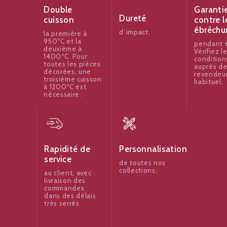
Garanti
Double
Dureté
contre l
cuisson
ébréchu
d’impact.
la première à
950ºC et la
pendant 6
deuxième à
Vérifiez l
1400ºC. Pour
condition
toutes les pièces
auprès de
décorées, une
revendeu
troisième cuisson
habituel.
à 1200ºC est
nécessaire.
Rapidité de
Personnalisation
service
de toutes nos
collections.
au client, avec
livraison des
commandes
dans des délais
très serrés