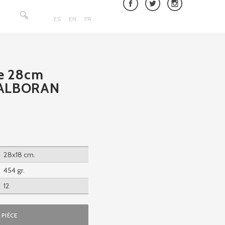
Rechercher :
ES
EN
FR
le 28cm
ALBORAN
28x18 cm.
454 gr.
12
PIÈCE