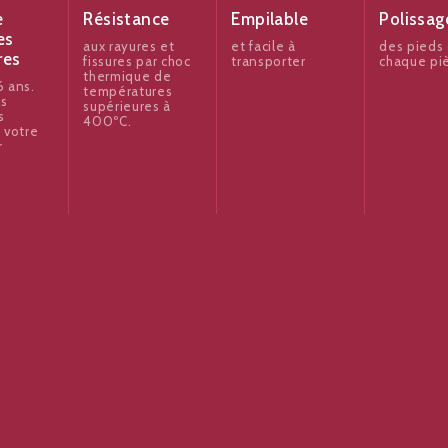
e
Résistance
Empilable
Polissag
es
aux rayures et
et facile à
des pieds
res
fissures par choc
transporter
chaque pi
thermique de
 ans.
températures
es
supérieures à
s
400ºC.
 votre
r