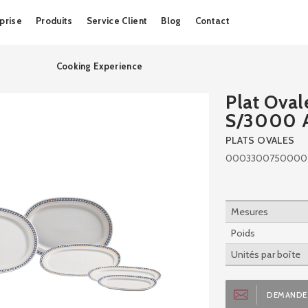
Skip
prise
Produits
Service Client
Blog
Contact
to
content
Cooking Experience
Plat Ova
S/3000 
PLATS OVALES
0003300750000
Mesures
Poids
Unités par boîte
DEMANDE 