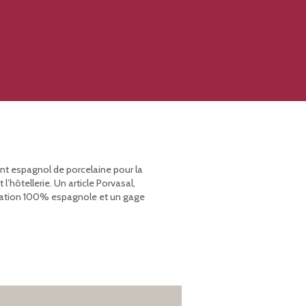
ant espagnol de porcelaine pour la
’hôtellerie. Un article Porvasal,
rication 100% espagnole et un gage