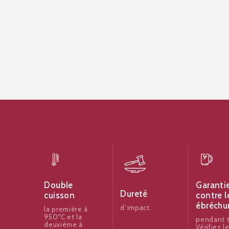
Garanti
Double
Dureté
contre l
cuisson
ébréchu
d’impact.
la première à
950ºC et la
pendant 6
deuxième à
Vérifiez l