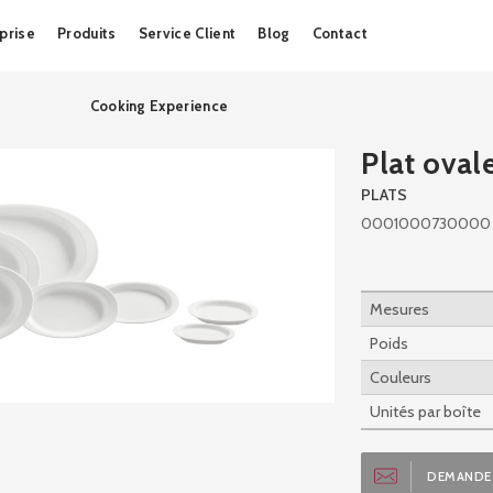
Skip
prise
Produits
Service Client
Blog
Contact
to
content
Cooking Experience
Plat ova
PLATS
0001000730000
Mesures
Poids
Couleurs
Unités par boîte
DEMANDE 