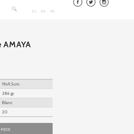
Rechercher :
ES
EN
FR
le AMAYA
19x9,5cm
286 gr
Blanc
20
PIÈCE