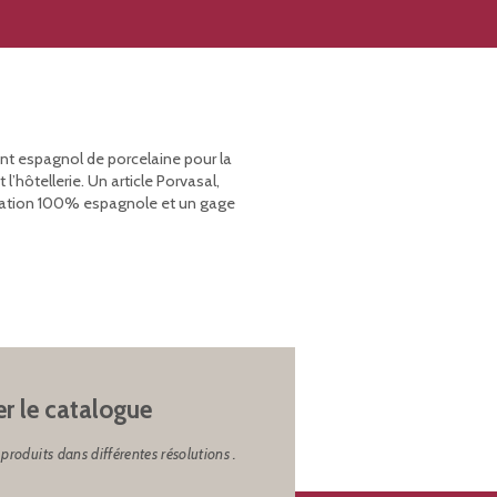
ant espagnol de porcelaine pour la
’hôtellerie. Un article Porvasal,
rication 100% espagnole et un gage
er le catalogue
produits dans différentes résolutions .