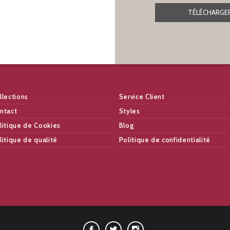
TÉLÉCHARGER
llections
Service Client
ntact
Styles
litique de Cookies
Blog
litique de qualité
Politique de confidentialité