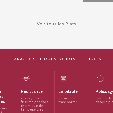
Voir tous les Plats
CARACTÉRISTIQUES DE NOS PRODUITS
e
Résistance
Empilable
Polissag
es
aux rayures et
et facile à
des pieds
res
fissures par choc
transporter
chaque pi
thermique de
 ans.
températures
es