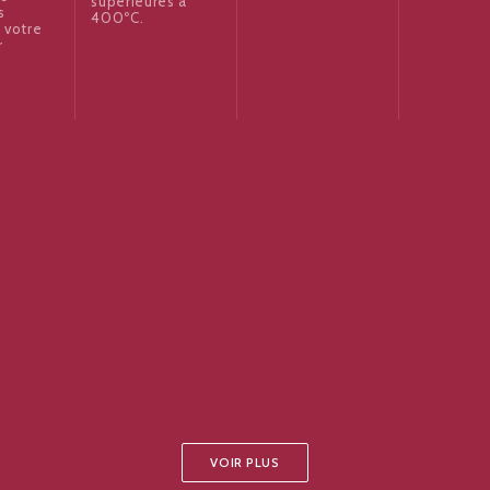
supérieures à
s
400ºC.
 votre
r
VOIR PLUS