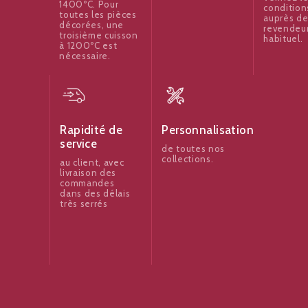
1400ºC. Pour
condition
toutes les pièces
auprès de
décorées, une
revendeu
troisième cuisson
habituel.
à 1200ºC est
nécessaire.
Rapidité de
Personnalisation
service
de toutes nos
collections.
au client, avec
livraison des
commandes
dans des délais
très serrés