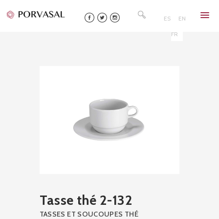
Skip
Rechercher :
to
ES
EN
content
FR
Tasse thé 2-132
TASSES ET SOUCOUPES THÉ