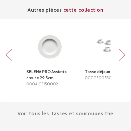
Autres pièces
cette collection
Previous
Next
SELENA PRO Assiette
Tasse déjeuner 2-133
cc
creuse 29,5cm
0000300530002
02
0004103150002
Voir tous les Tasses et soucoupes thé