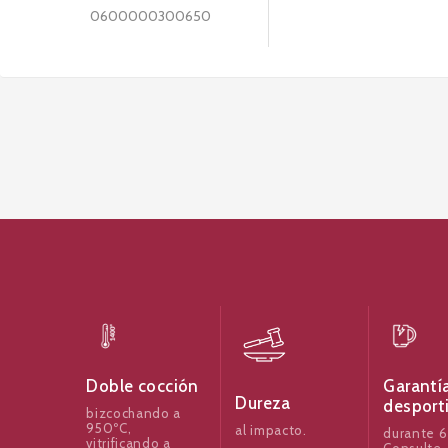
0600000300650
Garantí
Doble cocción
Dureza
desport
bizcochando a
950ºC,
al impacto.
durante 6
vitrificando a
Consulte