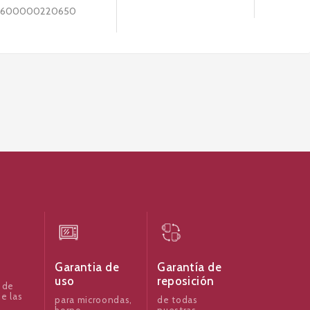
600000220650
Garantia de
Garantía de
uso
reposición
 de
e las
para microondas,
de todas
horno
nuestras