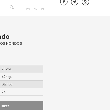
Buscar:
ES
EN
FR
ndo
DOS HONDOS
23 cm.
624 gr.
Blanco
24
 PIEZA