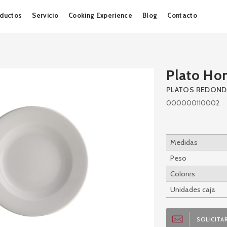
Skip
ductos
Servicio
Cooking Experience
Blog
Contacto
to
content
Plato Ho
PLATOS REDON
000000110002
Medidas
Peso
Colores
Unidades caja
SOLICITAR