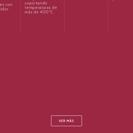
soportando
es con
temperaturas de
uidor
más de 400ºC.
VER MÁS