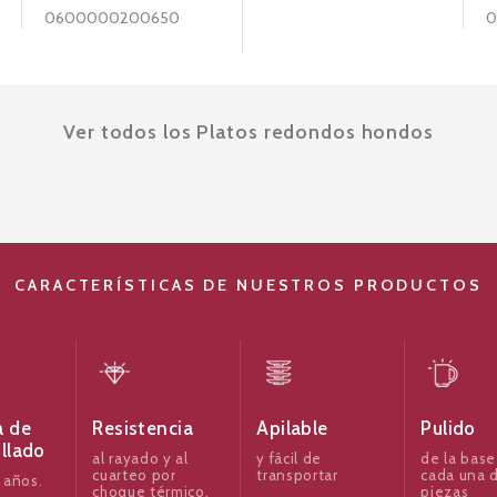
0600000200650
0
Ver todos los Platos redondos hondos
CARACTERÍSTICAS DE NUESTROS PRODUCTOS
a de
Resistencia
Apilable
Pulido
illado
al rayado y al
y fácil de
de la base
cuarteo por
transportar
cada una d
 años.
choque térmico,
piezas