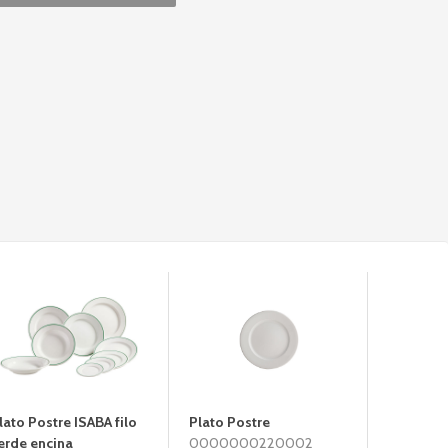
lato Postre ISABA filo
Plato Postre
Plato H
erde encina
0000000220002
060000