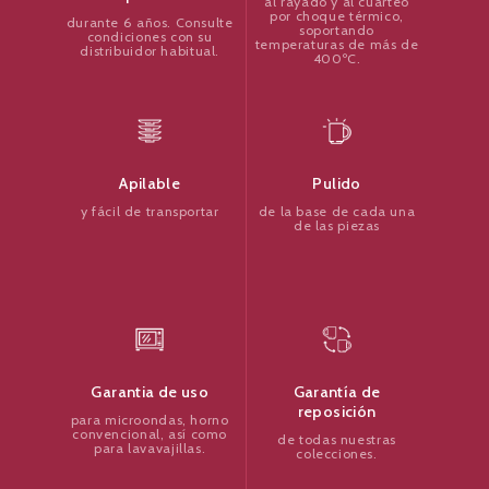
al rayado y al cuarteo
por choque térmico,
durante 6 años. Consulte
soportando
condiciones con su
temperaturas de más de
distribuidor habitual.
400ºC.
Pulido
Apilable
de la base de cada una
y fácil de transportar
de las piezas
Garantía de
Garantia de uso
reposición
para microondas, horno
convencional, así como
de todas nuestras
para lavavajillas.
colecciones.