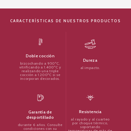
CARACTERÍSTICAS DE NUESTROS PRODUCTOS
Doble cocción
Dureza
bizcochando a 950ºC,
vitrificando a 1.400ºC y
al impacto.
realizando una triple
cocción a 1.200ºC si se
incorporan decorados.
Resistencia
Garantía de
desportillado
al rayado y al cuarteo
por choque térmico,
durante 6 años. Consulte
soportando
condiciones con su
temperaturas de más de