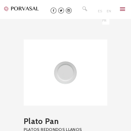
Skip
Buscar:
to
ES
EN
content
FR
Plato Pan
PLATOS REDONDOS LLANOS