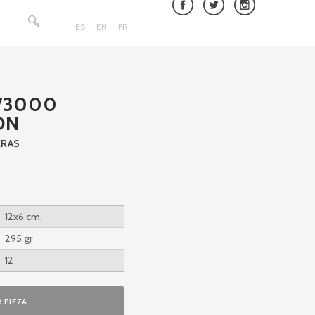
Buscar:
ES
EN
FR
S/3000
ON
ERAS
12x6 cm.
295 gr
12
 PIEZA