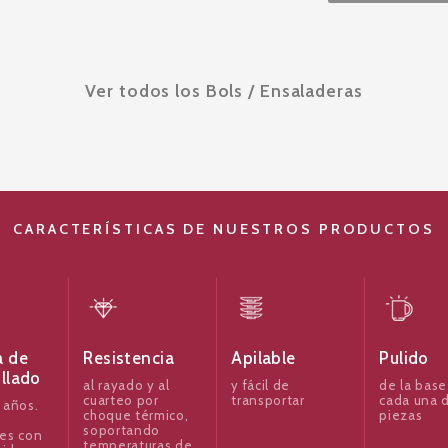
Ver todos los Bols / Ensaladeras
CARACTERÍSTICAS DE NUESTROS PRODUCTOS
a de
Resistencia
Apilable
Pulido
illado
al rayado y al
y fácil de
de la base
cuarteo por
transportar
cada una d
 años.
choque térmico,
piezas
soportando
es con
temperaturas de