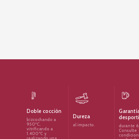
Garantí
Doble cocción
Dureza
desport
bizcochando a
950ºC,
al impacto.
durante 6
vitrificando a
Consulte
1.400ºC y
condicion
realizando una