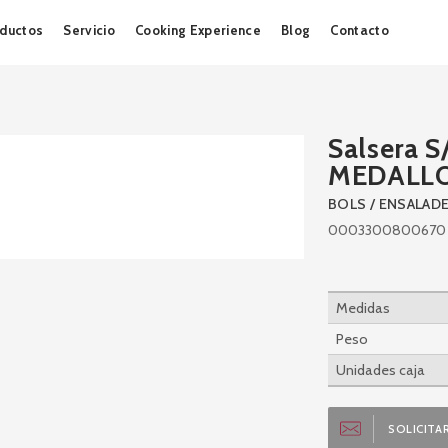
Skip
ductos
Servicio
Cooking Experience
Blog
Contacto
to
content
Salsera 
MEDALL
BOLS / ENSALAD
0003300800670
Medidas
Peso
Unidades caja
SOLICITAR