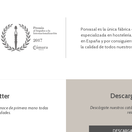
Porvasal es la única fábric
especializada en hostelería.
en España y por consiguien
la calidad de todos nuestro
Descarg
tter
Descárgate nuestros catá
conoce de primera mano todas
re
edades.
DESCARGA