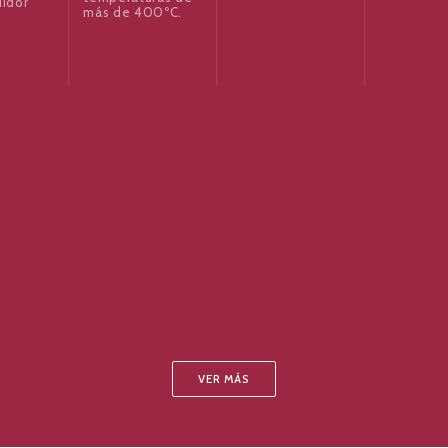
uidor
más de 400ºC.
VER MÁS