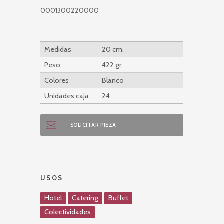
0001300220000
Medidas
20 cm.
Peso
422 gr.
Colores
Blanco
Unidades caja
24
SOLICITAR PIEZA
USOS
Hotel
Catering
Buffet
Colectividades