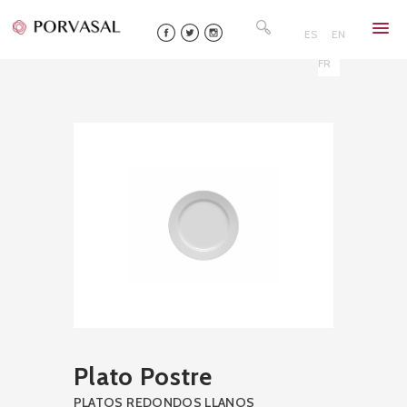
Skip
Buscar:
to
ES
EN
content
FR
Plato Postre
PLATOS REDONDOS LLANOS