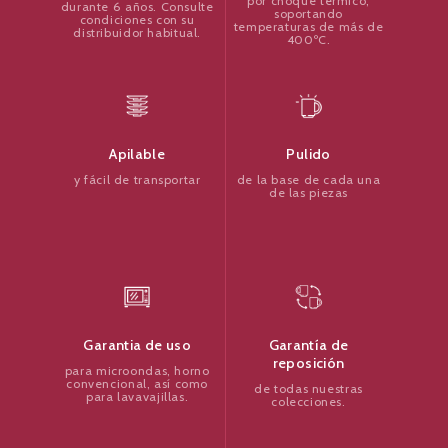
por choque térmico,
durante 6 años. Consulte
soportando
condiciones con su
temperaturas de más de
distribuidor habitual.
400ºC.
Pulido
Apilable
de la base de cada una
y fácil de transportar
de las piezas
Garantía de
Garantia de uso
reposición
para microondas, horno
convencional, así como
de todas nuestras
para lavavajillas.
colecciones.