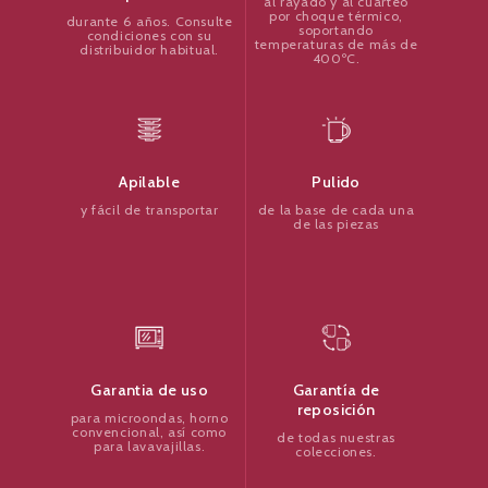
al rayado y al cuarteo
por choque térmico,
durante 6 años. Consulte
soportando
condiciones con su
temperaturas de más de
distribuidor habitual.
400ºC.
Pulido
Apilable
de la base de cada una
y fácil de transportar
de las piezas
Garantía de
Garantia de uso
reposición
para microondas, horno
convencional, así como
de todas nuestras
para lavavajillas.
colecciones.