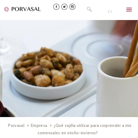
Skip
Buscar:
to
ES
content
>
>
Porvasal
Empresa
¿Qué vajilla utilizar para sorprender a mis
comensales en otoño-invierno?