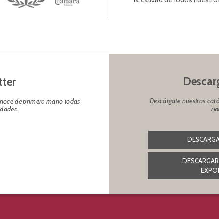
la calidad de todos nuestro
Descarg
tter
Descárgate nuestros catá
conoce de primera mano todas
re
edades.
DESCARGA
DESCARGAR
EXPO