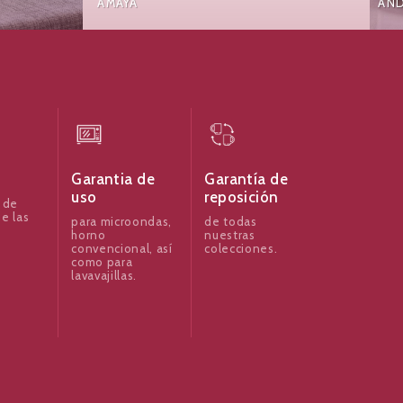
AMAYA
AND
Garantia de
Garantía de
uso
reposición
 de
e las
para microondas,
de todas
horno
nuestras
convencional, así
colecciones.
como para
lavavajillas.