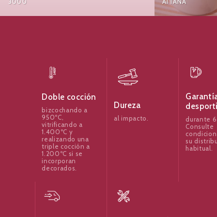
3000
AITANA
Garantí
Doble cocción
Dureza
desport
bizcochando a
950ºC,
al impacto.
durante 6
vitrificando a
Consulte
1.400ºC y
condicion
realizando una
su distrib
triple cocción a
habitual.
1.200ºC si se
incorporan
decorados.