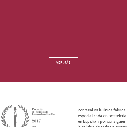
VER MÁS
Porvasal es la única fábric
especializada en hostelería.
en España y por consiguien