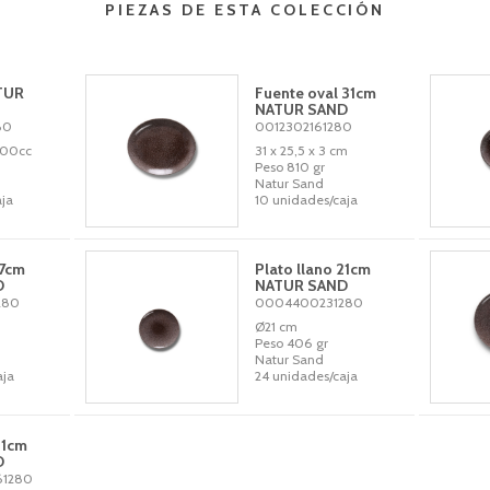
PIEZAS DE ESTA COLECCIÓN
TUR
Fuente oval 31cm
NATUR SAND
80
0012302161280
600cc
31 x 25,5 x 3 cm
Peso 810 gr
Natur Sand
ja
10 unidades/caja
17cm
Plato llano 21cm
D
NATUR SAND
280
0004400231280
Ø21 cm
Peso 406 gr
Natur Sand
aja
24 unidades/caja
31cm
D
1280