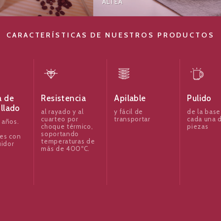
ALTEA
CARACTERÍSTICAS DE NUESTROS PRODUCTOS
a de
Resistencia
Apilable
Pulido
illado
al rayado y al
y fácil de
de la base
cuarteo por
transportar
cada una d
 años.
choque térmico,
piezas
soportando
es con
temperaturas de
uidor
más de 400ºC.