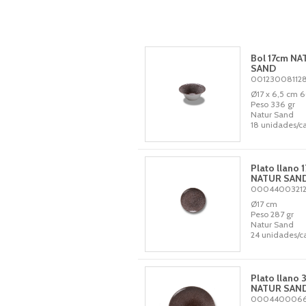
Bol 17cm NA
SAND
00123008112
Ø17 x 6,5 cm 
Peso 336 gr
Natur Sand
18 unidades/ca
Plato llano 
NATUR SAN
0004400321
Ø17 cm
Peso 287 gr
Natur Sand
24 unidades/c
Plato llano 
NATUR SAN
0004400066