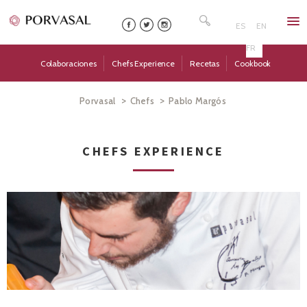
Skip
Buscar:
to
ES
EN
content
FR
Colaboraciones
Chefs Experience
Recetas
Cookbook
>
>
Porvasal
Chefs
Pablo Margós
CHEFS EXPERIENCE