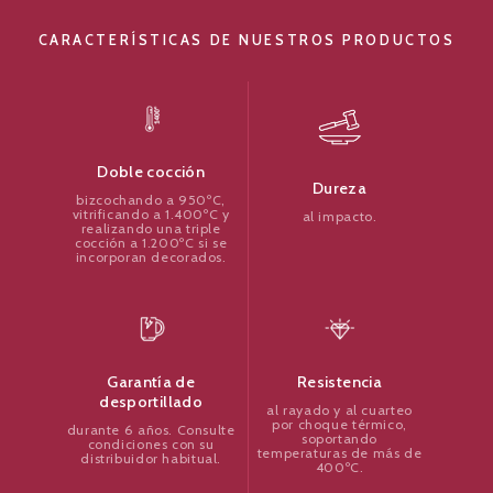
CARACTERÍSTICAS DE NUESTROS PRODUCTOS
Doble cocción
Dureza
bizcochando a 950ºC,
vitrificando a 1.400ºC y
al impacto.
realizando una triple
cocción a 1.200ºC si se
incorporan decorados.
Resistencia
Garantía de
desportillado
al rayado y al cuarteo
por choque térmico,
durante 6 años. Consulte
soportando
condiciones con su
temperaturas de más de
distribuidor habitual.
400ºC.