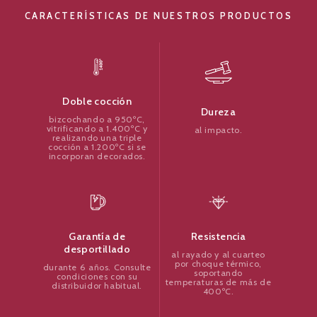
CARACTERÍSTICAS DE NUESTROS PRODUCTOS
Doble cocción
Dureza
bizcochando a 950ºC,
vitrificando a 1.400ºC y
al impacto.
realizando una triple
cocción a 1.200ºC si se
incorporan decorados.
Resistencia
Garantía de
desportillado
al rayado y al cuarteo
por choque térmico,
durante 6 años. Consulte
soportando
condiciones con su
temperaturas de más de
distribuidor habitual.
400ºC.