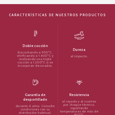
CARACTERÍSTICAS DE NUESTROS PRODUCTOS
Doble cocción
Dureza
bizcochando a 950ºC,
vitrificando a 1.400ºC y
al impacto.
realizando una triple
cocción a 1.200ºC si se
incorporan decorados.
Resistencia
Garantía de
desportillado
al rayado y al cuarteo
por choque térmico,
durante 6 años. Consulte
soportando
condiciones con su
temperaturas de más de
distribuidor habitual.
400ºC.