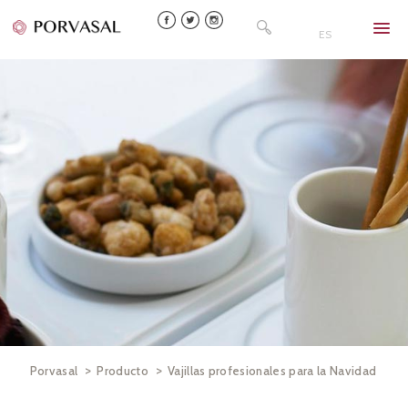
Skip
Buscar:
to
ES
content
>
>
Porvasal
Producto
Vajillas profesionales para la Navidad