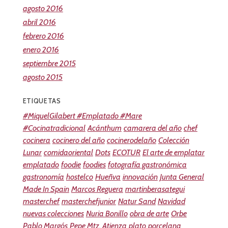
agosto 2016
abril 2016
febrero 2016
enero 2016
septiembre 2015
agosto 2015
ETIQUETAS
#MiquelGilabert #Emplatado #Mare
#Cocinatradicional
Acánthum
camarera del año
chef
cocinera
cocinero del año
cocinerodelaño
Colección
Lunar
comidaoriental
Dots
ECOTUR
El arte de emplatar
emplatado
foodie
foodies
fotografía gastronómica
gastronomía
hostelco
Hueñva
innovación
Junta General
Made In Spain
Marcos Reguera
martinberasategui
masterchef
masterchefjunior
Natur Sand
Navidad
nuevas colecciones
Nuria Bonillo
obra de arte
Orbe
Pablo Margós
Pepe Mtz. Atienza
plato
porcelana