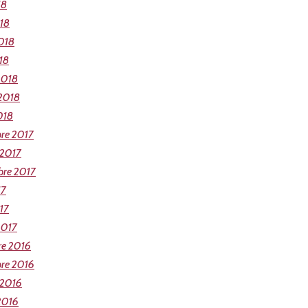
18
018
018
18
2018
 2018
018
re 2017
 2017
bre 2017
17
17
2017
re 2016
re 2016
 2016
2016