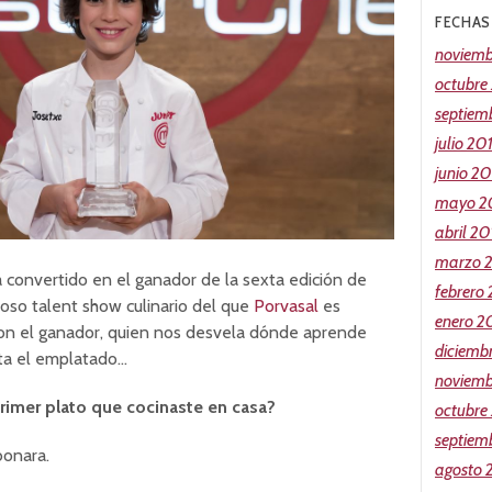
FECHAS
noviemb
octubre
septiem
julio 20
junio 2
mayo 2
abril 20
marzo 
 convertido en el ganador de la sexta edición de
febrero
itoso talent show culinario del que
Porvasal
es
enero 2
on el ganador, quien nos desvela dónde aprende
diciemb
ta el emplatado…
noviemb
primer plato que cocinaste en casa?
octubre
septiem
bonara.
agosto 