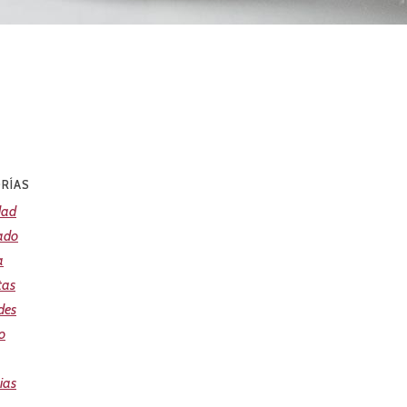
RÍAS
dad
ado
a
tas
des
o
ias