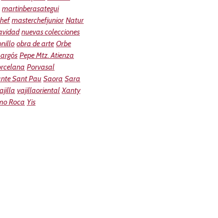
martinberasategui
hef
masterchefjunior
Natur
avidad
nuevas colecciones
nillo
obra de arte
Orbe
argós
Pepe Mtz. Atienza
orcelana
Porvasal
ante Sant Pau
Saora
Sara
ajilla
vajillaoriental
Xanty
mo Roca
Yis