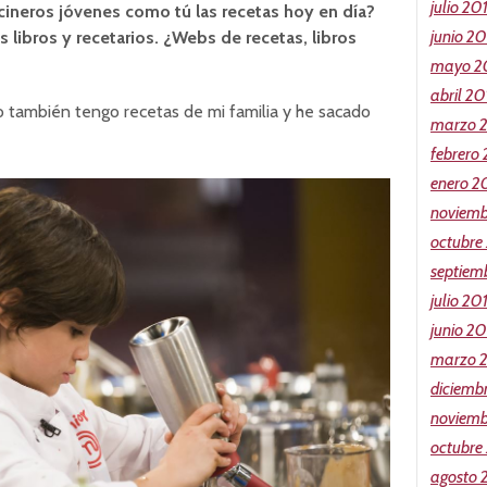
julio 20
ineros jóvenes como tú las recetas hoy en día?
junio 2
 libros y recetarios. ¿Webs de recetas, libros
mayo 2
abril 20
 también tengo recetas de mi familia y he sacado
marzo 
febrero
enero 2
noviemb
octubre
septiem
julio 20
junio 20
marzo 
diciemb
noviemb
octubre
agosto 