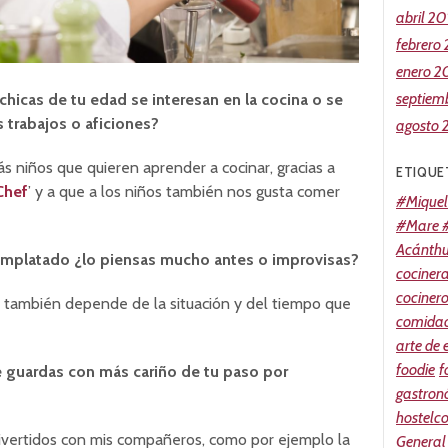
abril 20
febrero
enero 2
septiem
chicas de tu edad se interesan en la cocina o se
 trabajos o aficiones?
agosto 
 niños que quieren aprender a cocinar, gracias a
ETIQUE
Chef
’ y a que a los niños también nos gusta comer
#Miquel
#Mare #
Acánth
n emplatado ¿lo piensas mucho antes o improvisas?
cociner
cociner
o también depende de la situación y del tiempo que
comidao
arte de
foodie
f
e guardas con más cariño de tu paso por
gastron
hostelc
vertidos con mis compañeros, como por ejemplo la
General