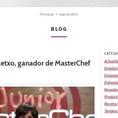
>
Porvasal
masterchef
BLOG
CATEGO
osetxo, ganador de MasterChef
Actuali
Emplat
Empres
Entrevis
Noveda
Product
Recetas
Tendenc