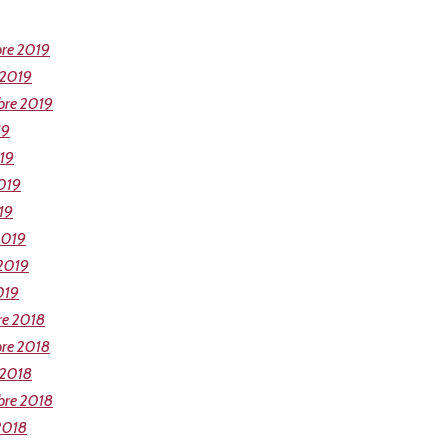
re 2019
 2019
bre 2019
19
019
019
19
2019
 2019
019
re 2018
re 2018
 2018
bre 2018
2018