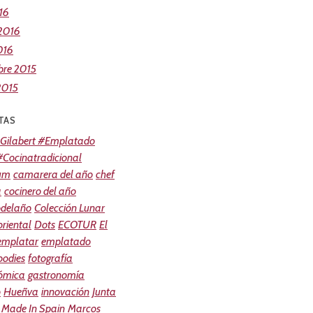
16
 2016
016
bre 2015
2015
TAS
Gilabert #Emplatado
Cocinatradicional
um
camarera del año
chef
a
cocinero del año
odelaño
Colección Lunar
riental
Dots
ECOTUR
El
 emplatar
emplatado
oodies
fotografía
ómica
gastronomía
o
Hueñva
innovación
Junta
Made In Spain
Marcos