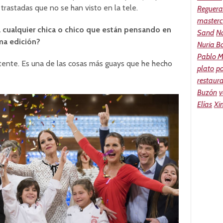
 trastadas que no se han visto en la tele.
Reguera
masterc
a cualquier chica o chico que están pensando en
Sand
N
ma edición?
Nuria Bo
Pablo M
ntente. Es una de las cosas más guays que he hecho
plato
p
restaur
Buzón
v
Elías
Xi