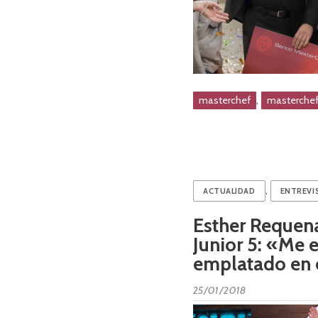
,
masterchef
masterchef
,
ACTUALIDAD
ENTREVI
Esther Requen
Junior 5: «Me 
emplatado en 
25/01/2018