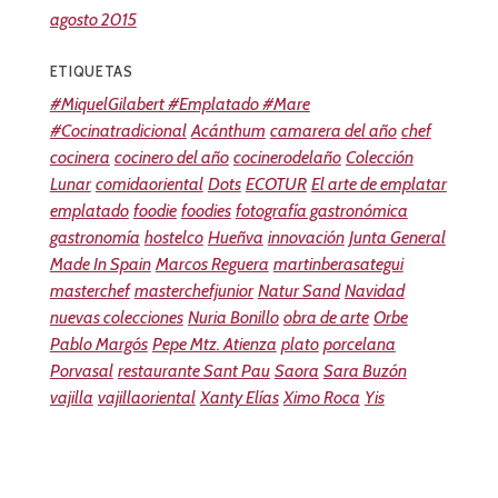
agosto 2015
ETIQUETAS
#MiquelGilabert #Emplatado #Mare
#Cocinatradicional
Acánthum
camarera del año
chef
cocinera
cocinero del año
cocinerodelaño
Colección
Lunar
comidaoriental
Dots
ECOTUR
El arte de emplatar
emplatado
foodie
foodies
fotografía gastronómica
gastronomía
hostelco
Hueñva
innovación
Junta General
Made In Spain
Marcos Reguera
martinberasategui
masterchef
masterchefjunior
Natur Sand
Navidad
nuevas colecciones
Nuria Bonillo
obra de arte
Orbe
Pablo Margós
Pepe Mtz. Atienza
plato
porcelana
Porvasal
restaurante Sant Pau
Saora
Sara Buzón
vajilla
vajillaoriental
Xanty Elías
Ximo Roca
Yis