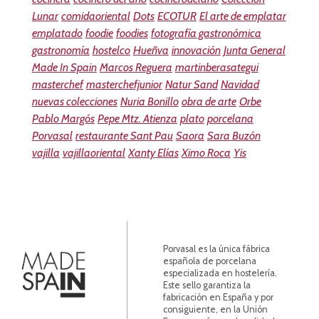
Lunar
comidaoriental
Dots
ECOTUR
El arte de emplatar
emplatado
foodie
foodies
fotografía gastronómica
gastronomía
hostelco
Hueñva
innovación
Junta General
Made In Spain
Marcos Reguera
martinberasategui
masterchef
masterchefjunior
Natur Sand
Navidad
nuevas colecciones
Nuria Bonillo
obra de arte
Orbe
Pablo Margós
Pepe Mtz. Atienza
plato
porcelana
Porvasal
restaurante Sant Pau
Saora
Sara Buzón
vajilla
vajillaoriental
Xanty Elías
Ximo Roca
Yis
Porvasal es la única fábrica
española de porcelana
especializada en hostelería.
Este sello garantiza la
fabricación en España y por
consiguiente, en la Unión