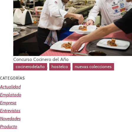
Concurso Cocinero del Año
,
,
cocinerodelaño
hostelco
nuevas colecciones
CATEGORÍAS
Actualidad
Emplatado
Empresa
Entrevistas
Novedades
Producto