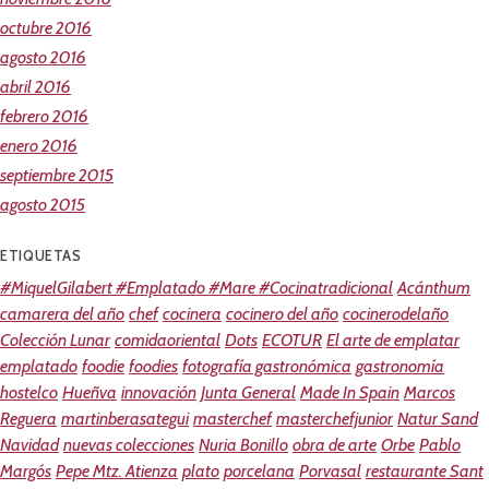
octubre 2016
agosto 2016
abril 2016
febrero 2016
enero 2016
septiembre 2015
agosto 2015
ETIQUETAS
#MiquelGilabert #Emplatado #Mare #Cocinatradicional
Acánthum
camarera del año
chef
cocinera
cocinero del año
cocinerodelaño
Colección Lunar
comidaoriental
Dots
ECOTUR
El arte de emplatar
emplatado
foodie
foodies
fotografía gastronómica
gastronomía
hostelco
Hueñva
innovación
Junta General
Made In Spain
Marcos
Reguera
martinberasategui
masterchef
masterchefjunior
Natur Sand
Navidad
nuevas colecciones
Nuria Bonillo
obra de arte
Orbe
Pablo
Margós
Pepe Mtz. Atienza
plato
porcelana
Porvasal
restaurante Sant