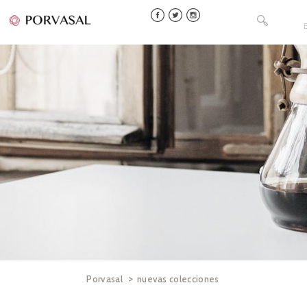
Skip
Buscar:
to
content
>
Porvasal
nuevas colecciones