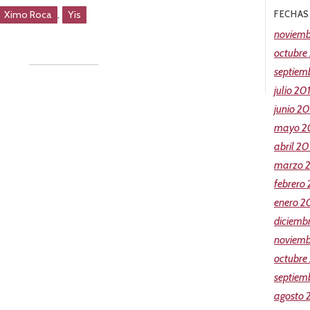
,
Ximo Roca
Yis
FECHAS
noviemb
octubre
septiem
julio 20
junio 2
mayo 2
abril 20
marzo 
febrero
enero 2
diciemb
noviemb
octubre
septiem
agosto 