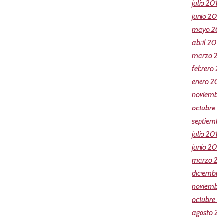
julio 20
junio 2
mayo 2
abril 20
marzo 
febrero
enero 2
noviemb
octubre
septiem
julio 20
junio 20
marzo 
diciemb
noviemb
octubre
agosto 