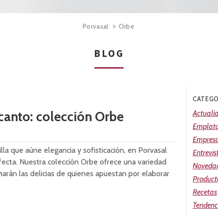
>
Porvasal
Orbe
BLOG
CATEGO
ncanto: colección Orbe
Actuali
Emplat
Empres
lla que aúne elegancia y sofisticación, en Porvasal
Entrevis
fecta. Nuestra colección Orbe ofrece una variedad
Noveda
arán las delicias de quienes apuestan por elaborar
Product
Recetas
Tendenc