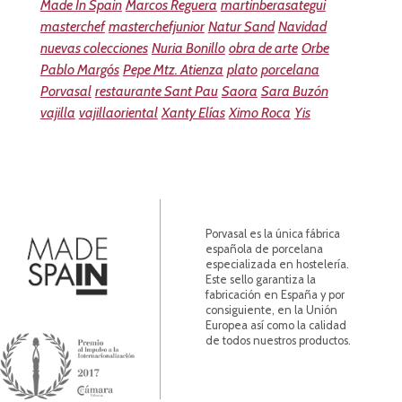
Made In Spain
Marcos Reguera
martinberasategui
masterchef
masterchefjunior
Natur Sand
Navidad
nuevas colecciones
Nuria Bonillo
obra de arte
Orbe
Pablo Margós
Pepe Mtz. Atienza
plato
porcelana
Porvasal
restaurante Sant Pau
Saora
Sara Buzón
vajilla
vajillaoriental
Xanty Elías
Ximo Roca
Yis
Porvasal es la única fábrica
española de porcelana
especializada en hostelería.
Este sello garantiza la
fabricación en España y por
consiguiente, en la Unión
Europea así como la calidad
de todos nuestros productos.