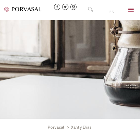
Skip
Buscar:
to
ES
content
>
Porvasal
Xanty Elías