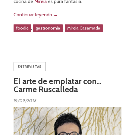
cocina de
Mireia
es pura fantasía.
Continuar leyendo
→
,
,
foodie
gastronomía
Mireia Casamada
ENTREVISTAS
El arte de emplatar con…
Carme Ruscalleda
19/09/2018