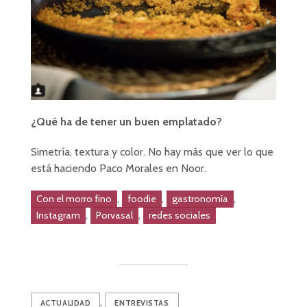
¿Qué ha de tener un buen emplatado?
Simetría, textura y color. No hay más que ver lo que
está haciendo Paco Morales en Noor.
,
,
,
Con el morro fino
foodie
gastronomía
,
,
Instagram
Porvasal
redes sociales
,
ACTUALIDAD
ENTREVISTAS