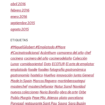
abril 2016
febrero 2016
enero 2016
septiembre 2015
agosto 2015
ETIQUETAS
#MiquelGilabert #Emplatado #Mare
#Cocinatradicional
Acánthum
camarera del año
chef
cocinera
cocinero del año
cocinerodelaño
Colección
Lunar
comidaoriental
Dots
ECOTUR
El arte de emplatar
emplatado
foodie
foodies
fotografía gastronómica
gastronomía
hostelco
Hueñva
innovación
Junta General
Made In Spain
Marcos Reguera
martinberasategui
masterchef
masterchefjunior
Natur Sand
Navidad
nuevas colecciones
Nuria Bonillo
obra de arte
Orbe
Pablo Margós
Pepe Mtz. Atienza
plato
porcelana
Porvasal
restaurante Sant Pau
Saora
Sara Buzón