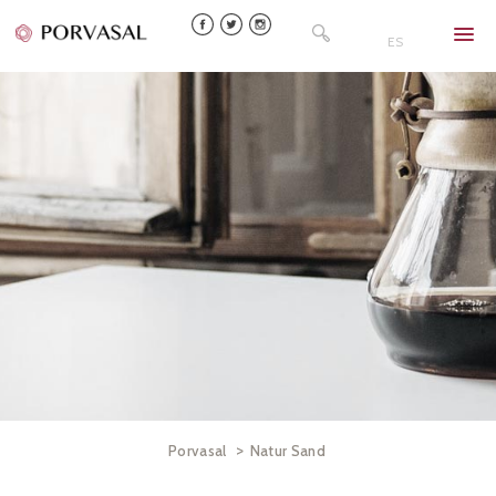
Skip
Buscar:
to
ES
content
>
Porvasal
Natur Sand