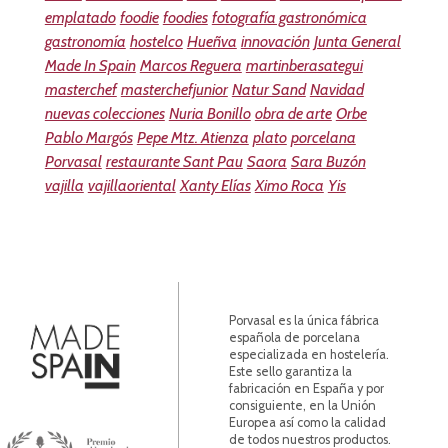
emplatado
foodie
foodies
fotografía gastronómica
gastronomía
hostelco
Hueñva
innovación
Junta General
Made In Spain
Marcos Reguera
martinberasategui
masterchef
masterchefjunior
Natur Sand
Navidad
nuevas colecciones
Nuria Bonillo
obra de arte
Orbe
Pablo Margós
Pepe Mtz. Atienza
plato
porcelana
Porvasal
restaurante Sant Pau
Saora
Sara Buzón
vajilla
vajillaoriental
Xanty Elías
Ximo Roca
Yis
Porvasal es la única fábrica
española de porcelana
especializada en hostelería.
Este sello garantiza la
fabricación en España y por
consiguiente, en la Unión
Europea así como la calidad
de todos nuestros productos.