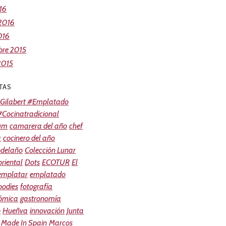
16
 2016
016
bre 2015
2015
TAS
Gilabert #Emplatado
Cocinatradicional
um
camarera del año
chef
a
cocinero del año
odelaño
Colección Lunar
riental
Dots
ECOTUR
El
 emplatar
emplatado
oodies
fotografía
ómica
gastronomía
o
Hueñva
innovación
Junta
Made In Spain
Marcos