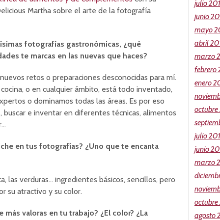
julio 20
icious Martha sobre el arte de la fotografía
junio 2
mayo 2
abril 20
tísimas fotografías gastronómicas, ¿qué
ades te marcas en las nuevas que haces?
marzo 
febrero
uevos retos o preparaciones desconocidas para mí.
enero 2
 cocina, o en cualquier ámbito, está todo inventado,
noviemb
pertos o dominamos todas las áreas. Es por eso
octubre
buscar e inventar en diferentes técnicas, alimentos
septiem
r…
julio 20
iche en tus fotografías? ¿Uno que te encanta
junio 20
marzo 
diciemb
ca, las verduras… ingredientes básicos, sencillos, pero
noviemb
 su atractivo y su color.
octubre
 más valoras en tu trabajo? ¿El color? ¿La
agosto 