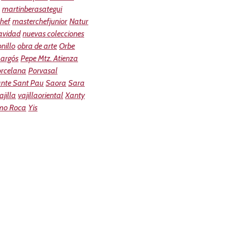
martinberasategui
hef
masterchefjunior
Natur
avidad
nuevas colecciones
nillo
obra de arte
Orbe
argós
Pepe Mtz. Atienza
orcelana
Porvasal
ante Sant Pau
Saora
Sara
ajilla
vajillaoriental
Xanty
mo Roca
Yis