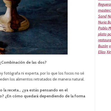
Reguera
masterc
Sand
N
Nuria Bo
Pablo M
plato
p
restaur
Buzón
v
Elías
Xi
l? ¿Combinación de las dos?
oy fotógrafa ni experta, por lo que los focos no sé
ueden los alimentos retratados de manera natural.
 la receta… ¿ya estás pensando en el
to? ¿En cómo quedará dependiendo de la forma