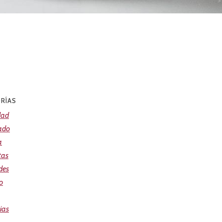
RÍAS
dad
ado
a
tas
des
o
ias