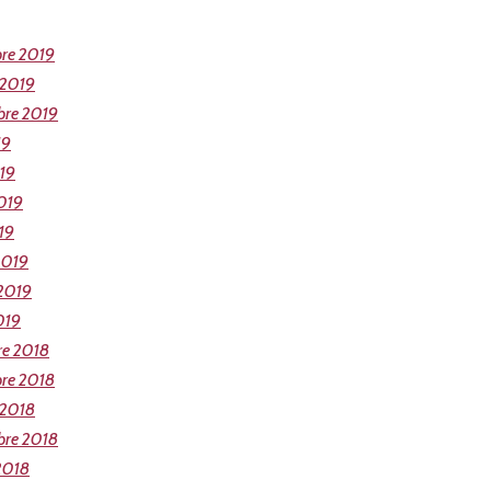
re 2019
 2019
bre 2019
19
019
019
19
2019
 2019
019
re 2018
re 2018
 2018
bre 2018
2018