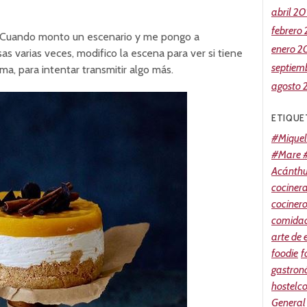
abril 20
febrero
. Cuando monto un escenario y me pongo a
enero 2
sas varias veces, modifico la escena para ver si tiene
septiem
ma, para intentar transmitir algo más.
agosto 
ETIQUE
#Miquel
#Mare #
Acánth
cociner
cociner
comidao
arte de
foodie
f
gastron
hostelc
General