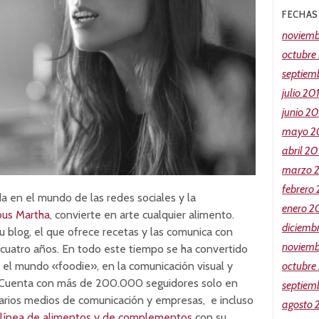
FECHAS
noviemb
octubre
septiem
julio 20
junio 2
mayo 2
abril 20
marzo 
febrero
da en el mundo de las redes sociales y la
enero 2
ous Martha
, convierte en arte cualquier alimento.
diciemb
u blog, el que ofrece recetas y las comunica con
noviemb
ó cuatro años. En todo este tiempo se ha convertido
 el mundo «foodie», en la comunicación visual y
octubre
. Cuenta con más de 200.000 seguidores solo en
septiem
varios medios de comunicación y empresas, e incluso
agosto 
línea de alimentos y de complementos
con su