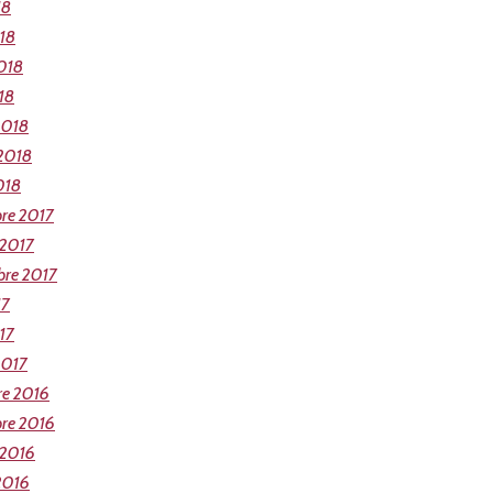
18
018
018
18
2018
 2018
018
re 2017
 2017
bre 2017
17
17
2017
re 2016
re 2016
 2016
2016