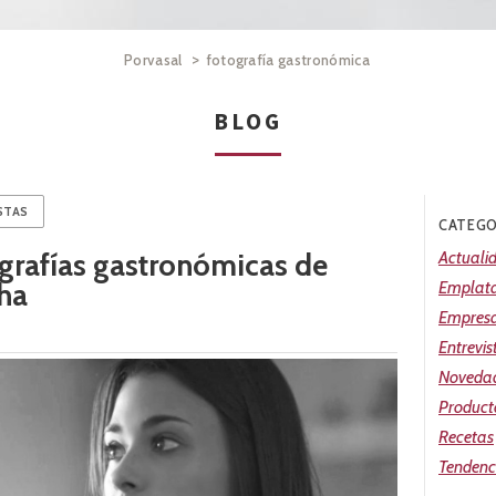
>
Porvasal
fotografía gastronómica
BLOG
STAS
CATEGO
ografías gastronómicas de
Actuali
ha
Emplat
Empres
Entrevis
Noveda
Product
Recetas
Tendenc