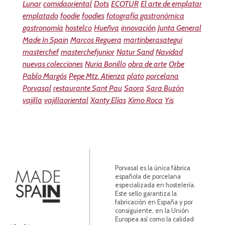
Lunar
comidaoriental
Dots
ECOTUR
El arte de emplatar
emplatado
foodie
foodies
fotografía gastronómica
gastronomía
hostelco
Hueñva
innovación
Junta General
Made In Spain
Marcos Reguera
martinberasategui
masterchef
masterchefjunior
Natur Sand
Navidad
nuevas colecciones
Nuria Bonillo
obra de arte
Orbe
Pablo Margós
Pepe Mtz. Atienza
plato
porcelana
Porvasal
restaurante Sant Pau
Saora
Sara Buzón
vajilla
vajillaoriental
Xanty Elías
Ximo Roca
Yis
Porvasal es la única fábrica
española de porcelana
especializada en hostelería.
Este sello garantiza la
fabricación en España y por
consiguiente, en la Unión
Europea así como la calidad