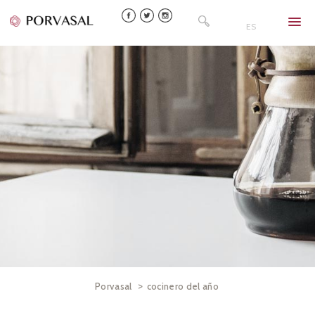
Skip
Buscar:
to
ES
content
>
Porvasal
cocinero del año