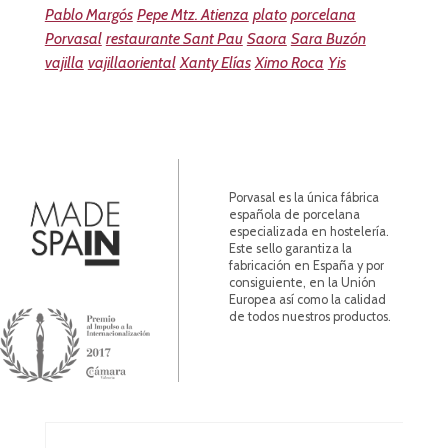
Pablo Margós
Pepe Mtz. Atienza
plato
porcelana
Porvasal
restaurante Sant Pau
Saora
Sara Buzón
vajilla
vajillaoriental
Xanty Elías
Ximo Roca
Yis
Porvasal es la única fábrica
española de porcelana
especializada en hostelería.
Este sello garantiza la
fabricación en España y por
consiguiente, en la Unión
Europea así como la calidad
de todos nuestros productos.