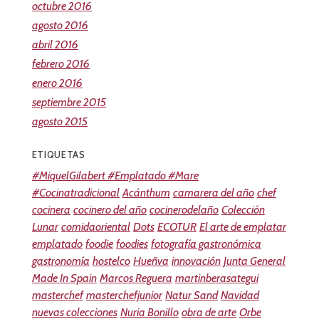
octubre 2016
agosto 2016
abril 2016
febrero 2016
enero 2016
septiembre 2015
agosto 2015
ETIQUETAS
#MiquelGilabert #Emplatado #Mare
#Cocinatradicional
Acánthum
camarera del año
chef
cocinera
cocinero del año
cocinerodelaño
Colección
Lunar
comidaoriental
Dots
ECOTUR
El arte de emplatar
emplatado
foodie
foodies
fotografía gastronómica
gastronomía
hostelco
Hueñva
innovación
Junta General
Made In Spain
Marcos Reguera
martinberasategui
masterchef
masterchefjunior
Natur Sand
Navidad
nuevas colecciones
Nuria Bonillo
obra de arte
Orbe