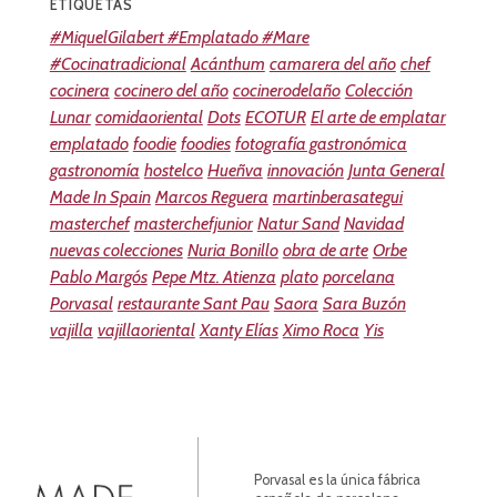
ETIQUETAS
#MiquelGilabert #Emplatado #Mare
#Cocinatradicional
Acánthum
camarera del año
chef
cocinera
cocinero del año
cocinerodelaño
Colección
Lunar
comidaoriental
Dots
ECOTUR
El arte de emplatar
emplatado
foodie
foodies
fotografía gastronómica
gastronomía
hostelco
Hueñva
innovación
Junta General
Made In Spain
Marcos Reguera
martinberasategui
masterchef
masterchefjunior
Natur Sand
Navidad
nuevas colecciones
Nuria Bonillo
obra de arte
Orbe
Pablo Margós
Pepe Mtz. Atienza
plato
porcelana
Porvasal
restaurante Sant Pau
Saora
Sara Buzón
vajilla
vajillaoriental
Xanty Elías
Ximo Roca
Yis
Porvasal es la única fábrica