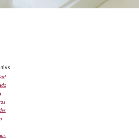
RÍAS
dad
ado
a
tas
des
o
ias