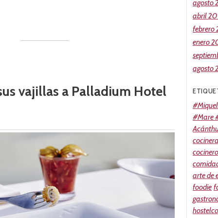
agosto 
abril 20
febrero
enero 2
septiem
agosto 
sus vajillas a Palladium Hotel
ETIQUE
#Miquel
#Mare #
Acánth
cociner
cociner
comidao
arte de
foodie
f
gastron
hostelc