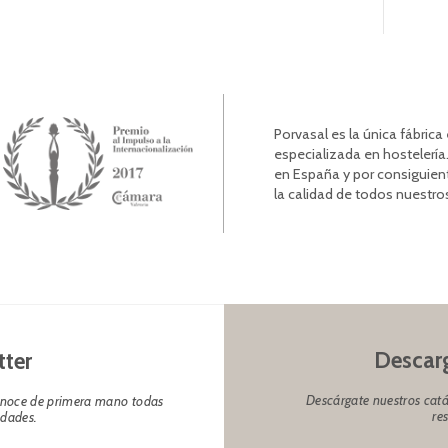
Porvasal es la única fábric
especializada en hostelería.
en España y por consiguien
la calidad de todos nuestro
Descarg
tter
Descárgate nuestros catá
conoce de primera mano todas
re
edades.