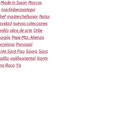
Made In Spain
Marcos
martinberasategui
hef
masterchefjunior
Natur
avidad
nuevas colecciones
nillo
obra de arte
Orbe
argós
Pepe Mtz. Atienza
orcelana
Porvasal
ante Sant Pau
Saora
Sara
ajilla
vajillaoriental
Xanty
mo Roca
Yis