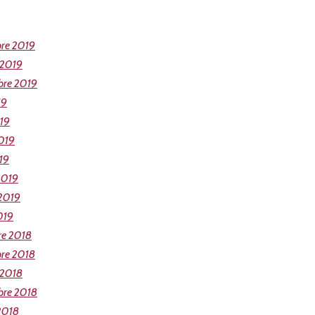
re 2019
 2019
bre 2019
19
019
019
19
2019
 2019
019
re 2018
re 2018
 2018
bre 2018
2018