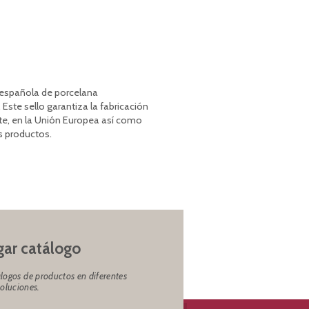
a española de porcelana
 Este sello garantiza la fabricación
te, en la Unión Europea así como
s productos.
ar catálogo
logos de productos en diferentes
soluciones.