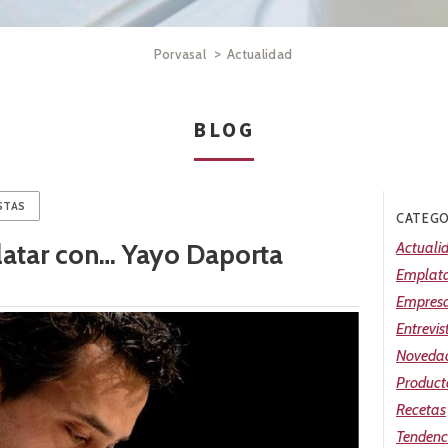
>
Porvasal
Actualidad
BLOG
STAS
CATEGO
latar con… Yayo Daporta
Actuali
Emplat
Empres
Entrevis
Noveda
Product
Recetas
Tendenc