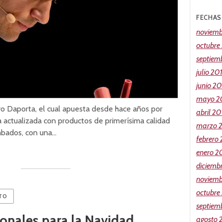
FECHAS
noviemb
octubre
septiem
julio 20
junio 2
mayo 2
o Daporta, el cual apuesta desde hace años por
abril 20
a actualizada con productos de primerísima calidad
marzo 
mbados, con una…
febrero
enero 2
diciemb
noviemb
octubre
TO
septiem
sionales para la Navidad
agosto 