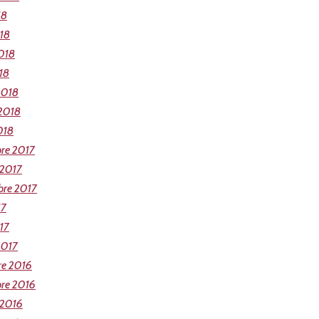
18
018
018
18
2018
 2018
018
re 2017
 2017
bre 2017
17
17
2017
re 2016
re 2016
 2016