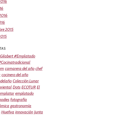
2016
16
 2016
016
bre 2015
2015
TAS
Gilabert #Emplatado
Cocinatradicional
um
camarera del año
chef
a
cocinero del año
odelaño
Colección Lunar
riental
Dots
ECOTUR
El
 emplatar
emplatado
oodies
fotografía
ómica
gastronomía
o
Hueñva
innovación
Junta