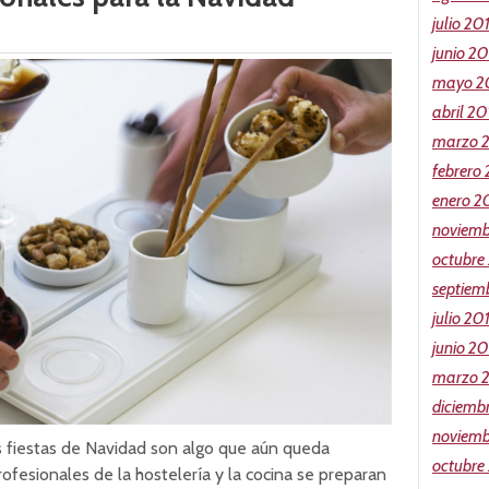
julio 20
junio 2
mayo 2
abril 20
marzo 
febrero
enero 2
noviemb
octubre
septiem
julio 20
junio 20
marzo 
diciemb
noviemb
as fiestas de Navidad son algo que aún queda
octubre
rofesionales de la hostelería y la cocina se preparan