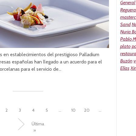
General
Reguera
masterc
Sand
N
Nuria Bo
Pablo M
plato
p
restaur
las en establecimientos del prestigioso Palladium
Buzón
v
sas españolas han llegado a un acuerdo para el
Elías
Xi
orcelanas para el servicio de…
2
3
4
5
...
10
20
...
»
Última
»