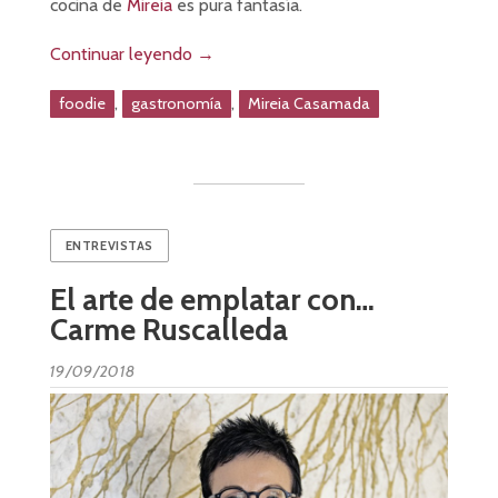
cocina de
Mireia
es pura fantasía.
Continuar leyendo
→
,
,
foodie
gastronomía
Mireia Casamada
ENTREVISTAS
El arte de emplatar con…
Carme Ruscalleda
19/09/2018