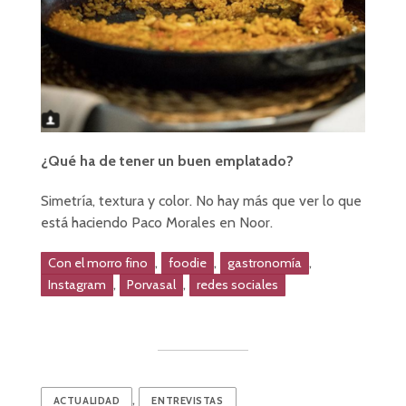
¿Qué ha de tener un buen emplatado?
Simetría, textura y color. No hay más que ver lo que
está haciendo Paco Morales en Noor.
,
,
,
Con el morro fino
foodie
gastronomía
,
,
Instagram
Porvasal
redes sociales
,
ACTUALIDAD
ENTREVISTAS