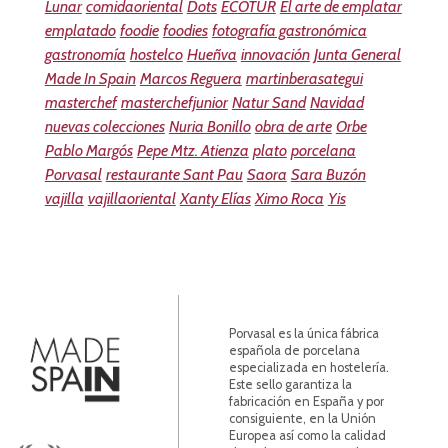
Lunar
comidaoriental
Dots
ECOTUR
El arte de emplatar
emplatado
foodie
foodies
fotografía gastronómica
gastronomía
hostelco
Hueñva
innovación
Junta General
Made In Spain
Marcos Reguera
martinberasategui
masterchef
masterchefjunior
Natur Sand
Navidad
nuevas colecciones
Nuria Bonillo
obra de arte
Orbe
Pablo Margós
Pepe Mtz. Atienza
plato
porcelana
Porvasal
restaurante Sant Pau
Saora
Sara Buzón
vajilla
vajillaoriental
Xanty Elías
Ximo Roca
Yis
Porvasal es la única fábrica
española de porcelana
especializada en hostelería.
Este sello garantiza la
fabricación en España y por
consiguiente, en la Unión
Europea así como la calidad